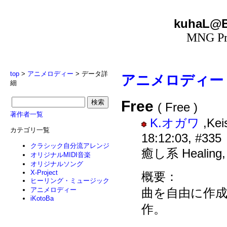
kuhaL@B
MNG Pro
top
>
アニメロディー
> データ詳
アニメロディー
細
Free
( Free )
著作者一覧
K.オガワ
,Ke
カテゴリ一覧
18:12:03, #335
クラシック自分流アレンジ
癒し系 Healing
オリジナルMIDI音楽
オリジナルソング
X-Project
概要：
ヒーリング・ミュージック
曲を自由に作
アニメロディー
iKotoBa
作。