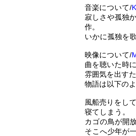
音楽について/
寂しさや孤独
作。
いかに孤独を
映像について/
曲を聴いた時
雰囲気を出す
物語は以下の
風船売りをし
寝てしまう。
カゴの鳥が開
そこへ少年が