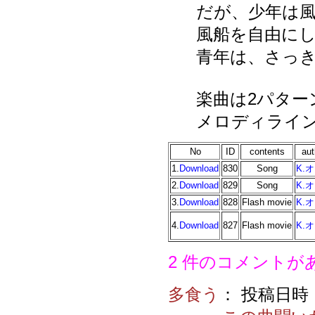
だが、少年は
風船を自由に
青年は、さっ
楽曲は2パター
メロディライ
No
ID
contents
aut
1.
Download
830
Song
K.
2.
Download
829
Song
K.
3.
Download
828
Flash movie
K.
4.
Download
827
Flash movie
K.
2 件のコメントが
多食う
： 投稿日時：20