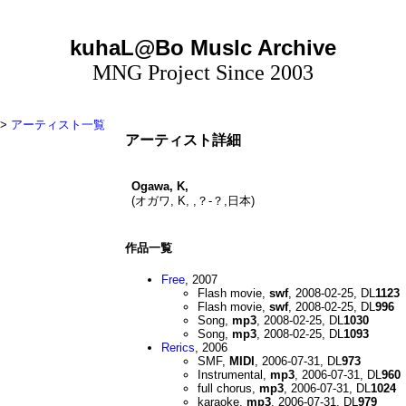
kuhaL@Bo Muslc Archive
MNG Project Since 2003
>
アーティスト一覧
アーティスト詳細
Ogawa, K,
(オガワ, K, ,？-？,日本)
作品一覧
Free
, 2007
Flash movie,
swf
, 2008-02-25, DL
1123
Flash movie,
swf
, 2008-02-25, DL
996
Song,
mp3
, 2008-02-25, DL
1030
Song,
mp3
, 2008-02-25, DL
1093
Rerics
, 2006
SMF,
MIDI
, 2006-07-31, DL
973
Instrumental,
mp3
, 2006-07-31, DL
960
full chorus,
mp3
, 2006-07-31, DL
1024
karaoke,
mp3
, 2006-07-31, DL
979