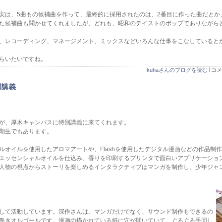
実は、5曲もの候補曲を作って、最終的に採用されたのは、2番目に作った曲だとか
た候補曲も聞かせてくれましたが、どれも、昭和のテイストのポップでありながら
、レコーディング、マネージメント、ミックスなどいろんな仕事をこなしていると
らいたいですね。
kuhaさんのブログを読む
コメ
別講義
が、厚木キャンパスに特別講義に来てくれます。
期生でもあります。
ルオイルを使用したアロマアートや、Flashを使用したデジタル漫画などの作品制
エッセンシャルオイルを仕込み、香りを印刷するプリンタで面白いアプリケーショ
人物の視点からストーリを楽しめるインタラクティブはマンガを制作し、少年ジャ
して活動しています。深作さんは、マンガだけでなく、サウンド制作もできるの
巻きオルゴールです。漫画の描かれている紙に穴が開いていて、ぐるぐる手回し