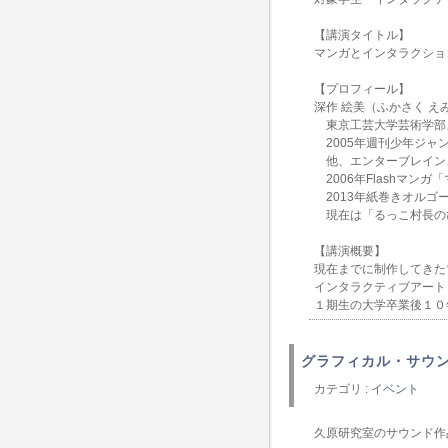
【講演タイトル】
マンガとインタラクショ
【プロフィール】
深作 絵美（ふかさく え
東京工芸大学芸術学部メ
2005年週刊少年ジャ
他、エンターブレイン
2006年Flashマン
2013年紙巻きオルゴ
現在は「るっこ村長の
【講演概要】
現在までに制作してきた
インタラクティブアート
１期生の大学卒業後１０
グラフィカル・サウ
カテゴリ :
イベント
久原研究室のサウンド作