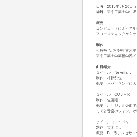
日時
2015年5月20日（
場所
東京工芸大学中野キ
概要
コンピュータによって制
アコースティックからオ
制作
相原勢也, 佐藤剛, 古木滉
東京工芸大学芸術学部イ
曲目紹介
タイトル Neverland
制作 相原勢也
概要 ネバーランドに大
タイトル GO J MIX
制作 佐藤剛
概要 オリジナル楽曲であるUN
までと音楽のジャンルが
タイトル space city
制作 古木滉太
概要 Pad系シンセサ