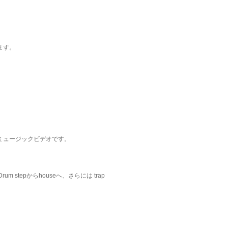
ます。
ミュージックビデオです。
um stepからhouseへ、さらには trap