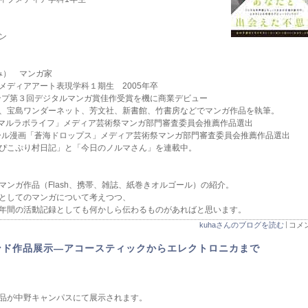
ン
み） マンガ家
ディアアート表現学科１期生 2005年卒
ンプ第３回デジタルマンガ賞佳作受賞を機に商業デビュー
、宝島ワンダーネット、芳文社、新書館、竹書房などでマンガ作品を執筆。
ガ「マルラボライフ」メディア芸術祭マンガ部門審査委員会推薦作品選出
ール漫画「蒼海ドロップス」メディア芸術祭マンガ部門審査委員会推薦作品選出
ぴこぷり村日記」と「今日のノルマさん」を連載中。
マンガ作品（Flash、携帯、雑誌、紙巻きオルゴール）の紹介。
としてのマンガについて考えつつ、
年間の活動記録としても何かしら伝わるものがあればと思います。
kuhaさんのブログを読む
コメン
ンド作品展示―アコースティックからエレクトロニカまで
品が中野キャンパスにて展示されます。