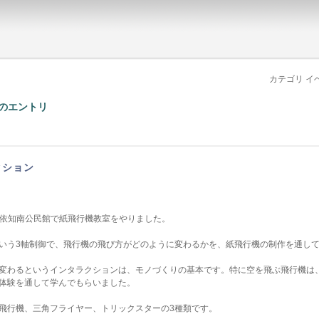
カテゴリ イ
リのエントリ
クション
木市依知南公民館で紙飛行機教室をやりました。
いう3軸制御で、飛行機の飛び方がどのように変わるかを、紙飛行機の制作を通し
変わるというインタラクションは、モノづくりの基本です。特に空を飛ぶ飛行機は
体験を通して学んでもらいました。
飛行機、三角フライヤー、トリックスターの3種類です。