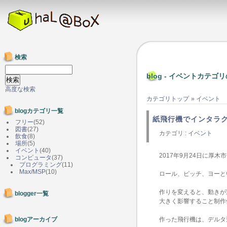
検索
blog - イベントカテゴ
高度な検索
カテゴリトップ
»
イベント
blogカテゴリ一覧
紙飛行機でインタラ
フリー
(52)
図書
(27)
カテゴリ :
イベント
飲食
(8)
場所
(5)
イベント
(40)
2017年9月24日に厚
コンピュータ
(37)
プログラミング
(11)
Max/MSP
(10)
ロール、ピッチ、ヨーと
作りを変えると、動きが
blogger一覧
大きく影響すること制作
blogアーカイブ
作った飛行機は、デルタ