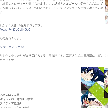
、綺麗なメロディーが奏でられます。この紙巻きオルゴールで深作さんんは、絵
で作曲しています。作画、作曲とも自分でこなすソングライター漫画家ともいえ
す。
ら。
ふかさくえみ 「蒼海ドロップス」
om/watch?v=f7LCp84GoCI
んの新コミック、
バンブーコミックス)
わやかな少女たちが繰り広げるキラキラ物語です。工芸大生協の書籍部にも置いて
と思います。
00-12:30 (2限)
キャンパス3号館312教室
ブメディア概論A
ィブメディア学科1年生