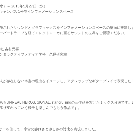
水）～ 2015年5月27日（水）
ャンパス 1号館インフォメーションスペース
作されたサウンドとグラフィックスをインフォメーションスペースの壁面に投影し
ーバードライブを経てエレクトロニカに至るサウンドの世界をご視聴ください。
太, 吉村元喜
ンタラクティブメディア学科 久原研究室
人が存在しない本当の理由をイメージし、アグレッシブなギタープレイで表現した
REAL HEROS, SIGNAL, star cruisingの三作品を繋げたミックス音源です。Dr
移り変わっていく様子を楽しんでもらう作品です。
イザーを使って、宇宙の静けさと激しさの対比を表現しました。