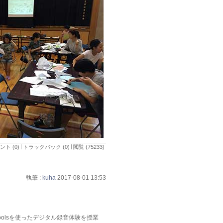
ント (0)
トラックバック (0)
閲覧 (75233)
執筆 :
kuha
2017-08-01 13:53
olsを使ったデジタル録音体験を授業