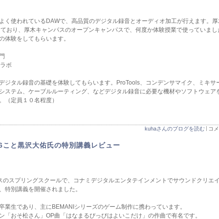
の現場でよく使われているDAWで、高品質のデジタル録音とオーディオ加工が行えます
備が備わっており、厚木キャンパスのオープンキャンパスで、何度か体験授業で使っていま
lsの体験をしてもらいます。
門
ラボ
ジタル録音の基礎を体験してもらいます。ProTools、コンデンサマイク、ミキ
システム、ケーブルルーティング、などデジタル録音に必要な機材やソフトウェア
。（定員１０名程度）
kuhaさんのブログを読む
コメ
6こと黒沢大佑氏の特別講義レビュー
ンパスのスプリングスクールで、コナミデジタルエンタテインメントでサウンドクリエイ
、特別講義を開催されました。
卒業生であり、主にBEMANIシリーズのゲーム制作に携わっています。
ン「おそ松さん」OP曲「はなまるぴっぴはよいこだけ」の作曲で有名です。