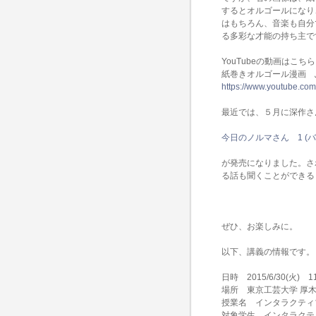
するとオルゴールになり
はもちろん、音楽も自分
る多彩な才能の持ち主で
YouTubeの動画はこち
紙巻きオルゴール漫画 
https://www.youtube.c
最近では、５月に深作さ
今日のノルマさん 1 (
が発売になりました。さ
る話も聞くことができる
ぜひ、お楽しみに。
以下、講義の情報です。
日時 2015/6/30(火) 11:
場所 東京工芸大学 厚木
授業名 インタラクティ
対象学生 インタラクテ