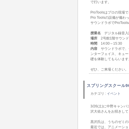
で行います。
ProToolsはプロ
Pro Toolsの設
サウンドラボでProToo
授業名
デジタル録音入
場所
2号館1階サウンド
時間
14:00～15:30
内容
サウンドラボで、デ
ンターフェイス、キュー
礎を体験してもらいます
ぜひ、ご来場ください。
スプリングスクール9
カテゴリ :
イベント
3/26(土)に中野キャ
沢大佑さんをお招きして
黒沢氏は、うちのゼミの
最近では、アニメーショ