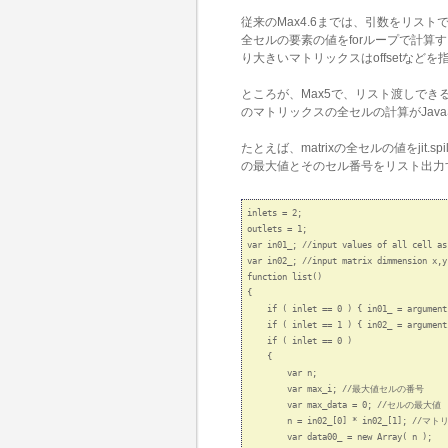
従来のMax4.6までは、引数をリス
全セルの要素の値をforループで計算す
り大きいマトリックスはoffsetな
ところが、Max5で、リスト渡しできる最
のマトリックスの全セルの計算がJavaS
たとえば、matrixの全セルの値をjit.s
の最大値とそのセル番号をリスト出力
inlets = 2; 

outlets = 1; 

var in01_; //input values of all cell as
var in02_; //input matrix dimmension x,y

function list()

{

    if ( inlet == 0 ) { in01_ = arguments
    if ( inlet == 1 ) { in02_ = arguments
    if ( inlet == 0 )

    {

        var n;

        var max_i; //最大値セルの番号

        var max_data = 0; //セルの最大値

        n = in02_[0] * in02_[1]; /
        var data00_ = new Array( n );
