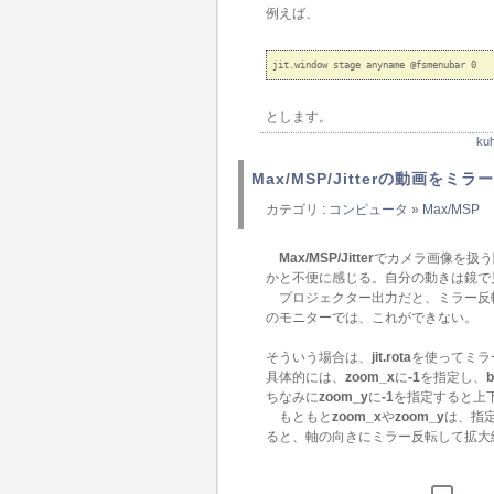
例えば、
とします。
k
Max/MSP/Jitterの動画をミ
カテゴリ :
コンピュータ
»
Max/MSP
Max/MSP/Jitter
でカメラ画像を扱う
かと不便に感じる。自分の動きは鏡で
プロジェクター出力だと、ミラー反転
のモニターでは、これができない。
そういう場合は、
jit.rota
を使ってミラ
具体的には、
zoom_x
に
-1
を指定し、
ちなみに
zoom_y
に
-1
を指定すると上
もともと
zoom_x
や
zoom_y
は、指
ると、軸の向きにミラー反転して拡大