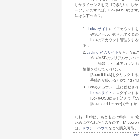
しかライセンスを使用できない。しかし
ーソライズすれば、iLokをUSBにさ
法は以下の通り。
iLokのサイト
にてアカウントを
確認メールが送られてくるので
iLokのアカウント管理をするために
る．
cycling'74のサイト
から、Max
Max/MSPのシリアルナンバ
登録したiLokアカウントのUser
情報を移してくれない。
[Submit iLok]をクリックする
手続きが終わるとcycling'7
iLokのアカウント上に移動さ
iLokのサイト
にログインすると、
iLokをUSBに差し込んで「Sy
[download license]
なお、iLokは、もともとはdigides
ために作られたものなので、M-powere
は、
サウンドハウス
などで購入可能。
k