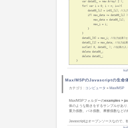
        var data01_ = new Array( 2 );

        for( var i = 0; i < n; i++){

            data00_[i] = in01_[i];
            if( max_data <= data00_
                max_data = data00_[i];

                max_i = i; 

            }

        }

        data01_[0] = max_i; //出力結
        data01_[1] = max_data; //
        outlet( 0, data01_ ); //結
        delete data00_;

        delete data01_;

k
Max/MSPのJavascriptの生
カテゴリ :
コンピュータ
»
Max/MSP
Max/MSPフォルダーの
examples > jav
体のような動きをするサンプルがあり
重力係数、バネ係数、摩擦係数などの
Javascriptはオープンソースなの
k