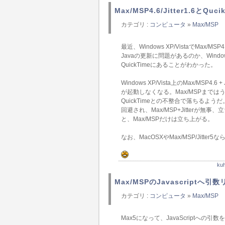
Max/MSP4.6/Jitter1.6とQuci
カテゴリ :
コンピュータ
»
Max/MSP
最近、Windows XP/VistaでMax
Javaの更新に問題があるのか、Win
QuickTimeにあることがわかった。
Windows XP/Vista上のMax/MSP4.
が起動しなくなる。Max/MSPまでは
QuickTimeとの不整合で落ちるようだ
回避され、Max/MSP+Jitterが無
と、Max/MSPだけは立ち上がる。
なお、MacOSXやMax/MSP/Jitter5
k
Max/MSPのJavascriptへ引
カテゴリ :
コンピュータ
»
Max/MSP
Max5になって、JavaScriptへ