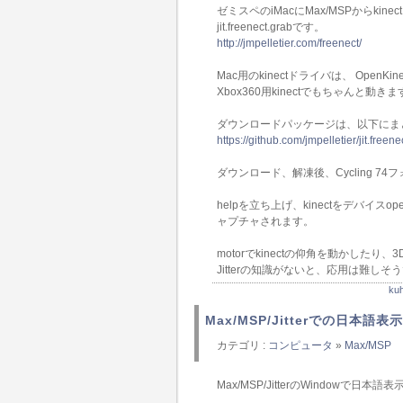
ゼミスペのiMacにMax/MSPからki
jit.freenect.grabです。
http://jmpelletier.com/freenect/
Mac用のkinectドライバは、 OpenKin
Xbox360用kinectでもちゃんと動きま
ダウンロードパッケージは、以下にま
https://github.com/jmpelletier/jit.fr
ダウンロード、解凍後、Cycling 
helpを立ち上げ、kinectをデバイス
ャプチャされます。
motorでkinectの仰角を動かし
Jitterの知識がないと、応用は難しそ
k
Max/MSP/Jitterでの日本語表示
カテゴリ :
コンピュータ
»
Max/MSP
Max/MSP/JitterのWindowで