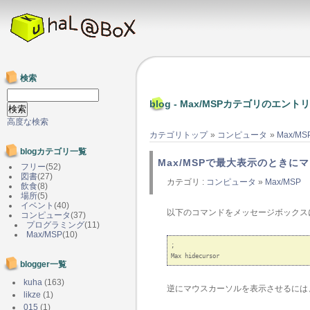
検索
blog - Max/MSPカテゴリのエントリ
高度な検索
カテゴリトップ
»
コンピュータ
»
Max/MS
blogカテゴリ一覧
Max/MSPで最大表示のときに
フリー
(52)
図書
(27)
カテゴリ :
コンピュータ
»
Max/MSP
飲食
(8)
場所
(5)
イベント
(40)
以下のコマンドをメッセージボックスに
コンピュータ
(37)
プログラミング
(11)
Max/MSP
(10)
;

blogger一覧
kuha
(163)
逆にマウスカーソルを表示させるには
likze
(1)
015
(1)