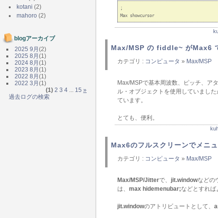
kotani
(2)
;

mahoro
(2)
k
blogアーカイブ
Max/MSP の fiddle~ がMax6 
2025 9月
(2)
2025 8月
(1)
カテゴリ :
コンピュータ
»
Max/MSP
2024 8月
(1)
2023 8月
(1)
2022 8月
(1)
Max/MSPで基本周波数、ピッチ、
2022 3月
(1)
(1)
2
3
4
...
15
»
ル・オブジェクトを使用していましたが
過去ログの検索
ています。
とても、便利。
k
Max6のフルスクリーンでメニ
カテゴリ :
コンピュータ
»
Max/MSP
Max/MSP/Jitter
で、
jit.window
などの
は、
max hidemenubar;
などとすれば
jit.window
のアトリビュートとして、
a