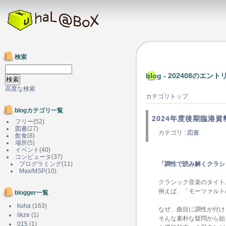
検索
blog - 202408のエント
高度な検索
カテゴリトップ
blogカテゴリ一覧
2024年度後期臨港資
フリー
(52)
図書
(27)
カテゴリ :
図書
飲食
(8)
場所
(5)
イベント
(40)
コンピュータ
(37)
プログラミング
(11)
「調性で読み解くクラシ
Max/MSP
(10)
クラシック音楽のタイト
例えば、「モーツァルト
blogger一覧
kuha
(163)
なぜ、曲目に調性が付け
likze
(1)
そんな素朴な疑問から始
015
(1)