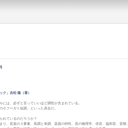
リ
料
ック」吉松 隆（著）
ルには、必ずと言っていいほど調性が含まれている。
の小フーガト短調」といった具合だ。
られているのだろうか？
まり、音楽の３要素、長調と単調、楽器の特性、音の物理学、倍音、協和音、音階