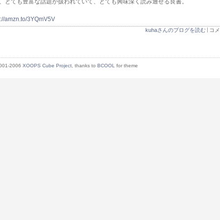
、とても豊富な話題が扱われていて、とても興味深く読み通せる良書。
s://amzn.to/3YQmV5V
kuhaさんのブログを読む
コメ
2001-2006
XOOPS Cube Project
, thanks to
BCOOL
for theme