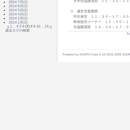
大学生協購買部 １１：３０～１３
2014 7月
(2)
2014 6月
(2)
2014 5月
(2)
３．通常営業期間
2014 4月
(1)
学生食堂 １１：３０～１７：００
2014 2月
(2)
軽食販売コーナー １１：３０～１
2014 1月
(2)
«
1
...
4
5
6
(7)
8
9
10
...
15
»
生協購買部 １０：３０～１７：０
過去ログの検索
k
Powered by XOOPS Cube 2.1© 2001-2006
XOOP