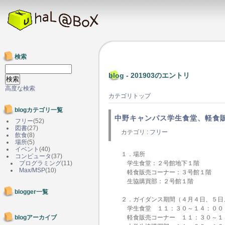
検索
blog - 201903のエントリ
高度な検索
カテゴリトップ
blogカテゴリ一覧
中野キャンパス学生食堂、軽食
フリー
(52)
図書
(27)
カテゴリ :
フリー
飲食
(8)
場所
(5)
イベント
(40)
１．場所
コンピュータ
(37)
プログラミング
(11)
学生食堂：２号館地下１階
Max/MSP
(10)
軽食販売コーナー：３号館１階
生協購買部：２号館１階
blogger一覧
２．ガイダンス期間（４月４日、５日
学生食堂 １１：３０～１４：００
blogアーカイブ
軽食販売コーナー １１：３０～１