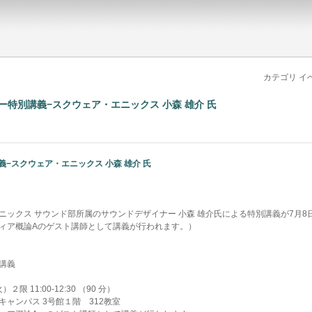
カテゴリ イ
イナー特別講義−スクウェア・エニックス 小森 雄介 氏
−スクウェア・エニックス 小森 雄介 氏
ニックス サウンド部所属のサウンドデザイナー 小森 雄介氏による特別講義が7月8
ィア概論Aのゲスト講師として講義が行われます。）
講義
限 11:00-12:30 （90 分）
ャンパス 3号館１階 312教室