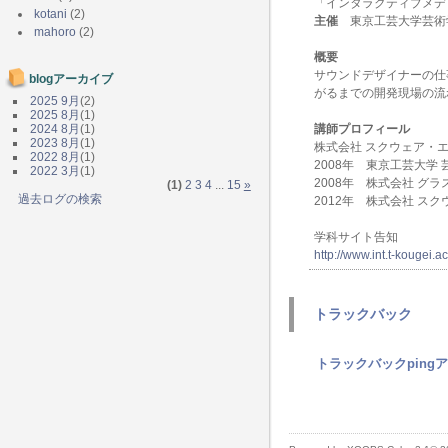
「インタラクティブメデ
kotani
(2)
主催
東京工芸大学芸術
mahoro
(2)
概要
サウンドデザイナーの仕
blogアーカイブ
がるまでの開発現場の流
2025 9月
(2)
2025 8月
(1)
2024 8月
(1)
講師プロフィール
2023 8月
(1)
株式会社 スクウェア・
2022 8月
(1)
2008年 東京工芸大学
2022 3月
(1)
2008年 株式会社 グ
(1)
2
3
4
...
15
»
過去ログの検索
2012年 株式会社 ス
学科サイト告知
http://www.int.t-kougei.
トラックバック
トラックバックping