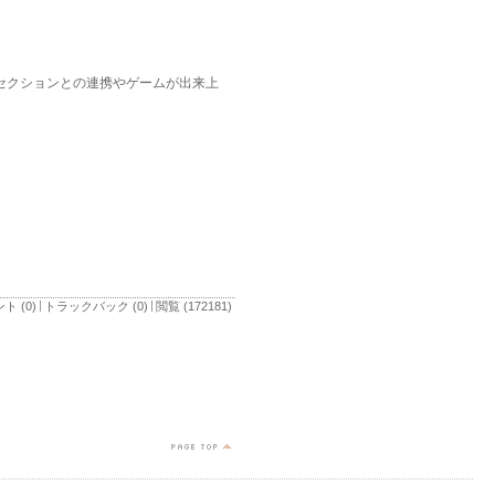
セクションとの連携やゲームが出来上
ト (0)
トラックバック (0)
閲覧 (172181)