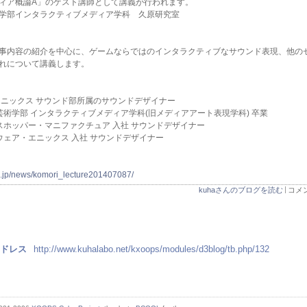
ィア概論A」のゲスト講師として講義が行われます。
学部インタラクティブメディア学科 久原研究室
事内容の紹介を中心に、ゲームならではのインタラクティブなサウンド表現、他の
れについて講義します。
エニックス サウンド部所属のサウンドデザイナー
 芸術学部 インタラクティブメディア学科(旧メディアアート表現学科) 卒業
ラスホッパー・マニファクチュア 入社 サウンドデザイナー
クウェア・エニックス 入社 サウンドデザイナー
ac.jp/news/komori_lecture201407087/
kuhaさんのブログを読む
コメン
アドレス
http://www.kuhalabo.net/kxoops/modules/d3blog/tb.php/132