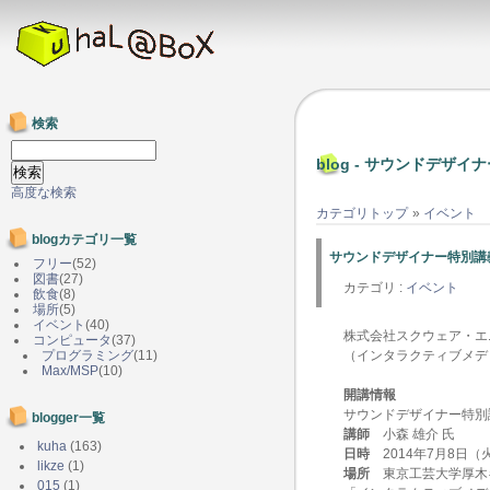
検索
blog - サウンドデザ
高度な検索
カテゴリトップ
»
イベント
blogカテゴリ一覧
サウンドデザイナー特別講義
フリー
(52)
図書
(27)
カテゴリ :
イベント
飲食
(8)
場所
(5)
イベント
(40)
株式会社スクウェア・エ
コンピュータ
(37)
プログラミング
(11)
（インタラクティブメデ
Max/MSP
(10)
開講情報
サウンドデザイナー特別
blogger一覧
講師
小森 雄介 氏
kuha
(163)
日時
2014年7月8日（火）２
likze
(1)
場所
東京工芸大学厚木キ
015
(1)