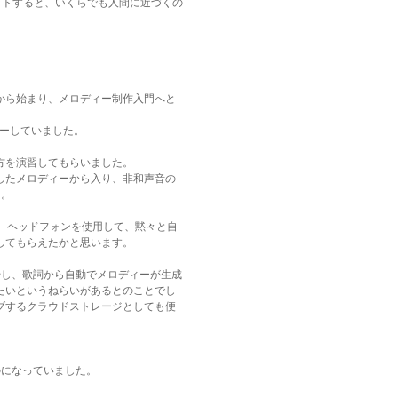
ットすると、いくらでも人間に近づくの
から始まり、メロディー制作入門へと
ーしていました。
方を演習してもらいました。
したメロディーから入り、非和声音の
た。
、ヘッドフォンを使用して、黙々と自
してもらえたかと思います。
始し、歌詞から自動でメロディーが生成
たいというねらいがあるとのことでし
ブするクラウドストレージとしても便
のになっていました。