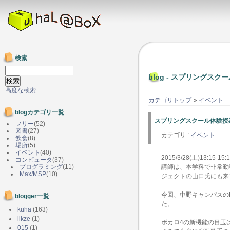
検索
blog - スプリングス
高度な検索
カテゴリトップ
»
イベント
blogカテゴリ一覧
スプリングスクール体験授
フリー
(52)
図書
(27)
カテゴリ :
イベント
飲食
(8)
場所
(5)
イベント
(40)
2015/3/28(土)13
コンピュータ
(37)
プログラミング
(11)
講師は、本学科で非常勤
Max/MSP
(10)
ジェクトの山口氏にも来
今回、中野キャンパスのPC
blogger一覧
た。
kuha
(163)
likze
(1)
ボカロ4の新機能の目玉
015
(1)