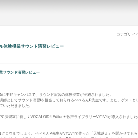
カテゴリ イ
クール体験授業サウンド演習レビュー
業サウンド演習レビュー
:15-15:15に中野キャンパスで、サウンド演習の体験授業が実施されました。
講師としてサウンド演習Iを担当しておられるぺぺろんP先生です。また、ゲストとして
ていただきました。
演習室に新しくVOCALOID4 Editor + 歌声ライブラリーVY1V4が導入され
はグロウルでしょう。ぺぺろんP先生がVY1V4で作った「天城越え」を聞かせても