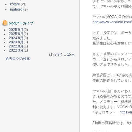
まるで生身に演歌歌手の
kotani
(2)
で、ヤマハのボカロ開発
mahoro
(2)
ヤマハのVOCALOID
http://www.vocaloid.com/
blogアーカイブ
2025 9月
(2)
さて、授業では、ボーカ
2025 8月
(1)
2024 8月
(1)
進みました。
2023 8月
(1)
受講生は初心者対象とい
2022 8月
(1)
2022 3月
(1)
さて、後半のメロディー
(1)
2
3
4
...
15
»
過去ログの検索
コード進行からメロディ
使い方まで進みました。
練習課題は、10小節の
作曲の制作をしていまし
ヤマハの山口さんいわく
される機能があるのです
た。メロディー生成機能
利に使えます。VOCALO
* ボカロネット
https://
2時間の演習時間は、長