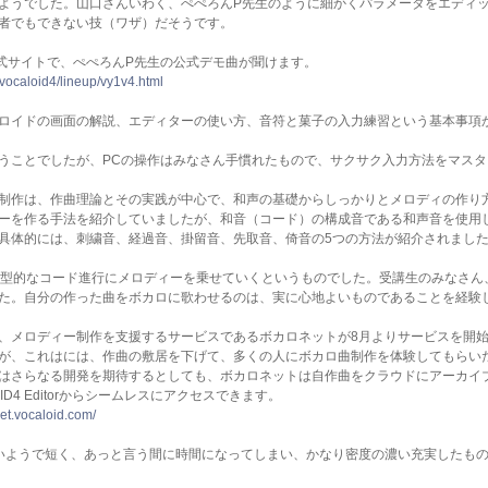
ようでした。山口さんいわく、ぺぺろんP先生のように細かくパラメータをエディ
者でもできない技（ワザ）だそうです。
4公式サイトで、ぺぺろんP先生の公式デモ曲が聞けます。
vocaloid4/lineup/vy1v4.html
ロイドの画面の解説、エディターの使い方、音符と菓子の入力練習という基本事項
うことでしたが、PCの操作はみなさん手慣れたもので、サクサク入力方法をマスタ
制作は、作曲理論とその実践が中心で、和声の基礎からしっかりとメロディの作り
ーを作る手法を紹介していましたが、和音（コード）の構成音である和声音を使用
具体的には、刺繍音、経過音、掛留音、先取音、倚音の5つの方法が紹介されまし
典型的なコード進行にメロディーを乗せていくというものでした。受講生のみなさん
た。自分の作った曲をボカロに歌わせるのは、実に心地よいものであることを経験
、メロディー制作を支援するサービスであるボカロネットが8月よりサービスを開
が、これはには、作曲の敷居を下げて、多くの人にボカロ曲制作を体験してもらい
はさらなる開発を期待するとしても、ボカロネットは自作曲をクラウドにアーカイ
ID4 Editorからシームレスにアクセスできます。
net.vocaloid.com/
いようで短く、あっと言う間に時間になってしまい、かなり密度の濃い充実したも