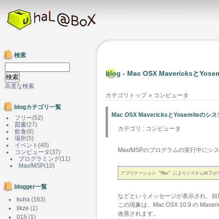
検索
blog - Mac OSX Mavericks
高度な検索
カテゴリトップ
»
コンピュータ
blogカテゴリ一覧
Mac OSX MavericksとYosemit
フリー
(52)
図書
(27)
カテゴリ :
コンピュータ
飲食
(8)
場所
(5)
イベント
(40)
Max/MSPのプログラムの実行中に
コンピュータ
(37)
プログラミング
(11)
Max/MSP
(10)
blogger一覧
などというメッセージが表示され、自
kuha
(163)
この現象は、Mac OSX 10.9 の Mav
likze
(1)
改善されます。
015
(1)