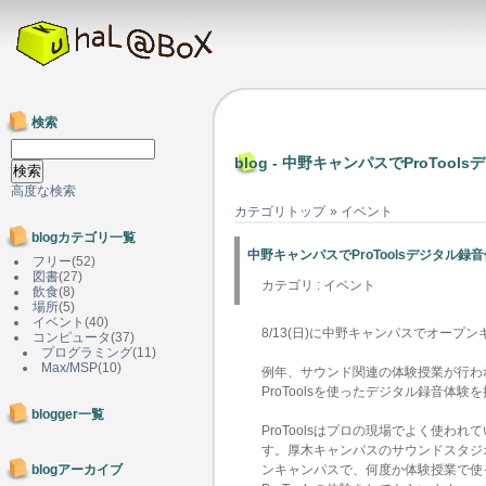
検索
blog - 中野キャンパスでProToo
高度な検索
カテゴリトップ
»
イベント
blogカテゴリ一覧
中野キャンパスでProToolsデジタル録
フリー
(52)
図書
(27)
カテゴリ :
イベント
飲食
(8)
場所
(5)
イベント
(40)
8/13(日)に中野キャンパスでオープ
コンピュータ
(37)
プログラミング
(11)
Max/MSP
(10)
例年、サウンド関連の体験授業が行わ
ProToolsを使ったデジタル録音体験
blogger一覧
ProToolsはプロの現場でよく使わ
す。厚木キャンパスのサウンドスタジオに
blogアーカイブ
ンキャンパスで、何度か体験授業で使