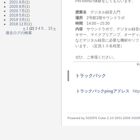
ProToolsの体験をしてもらいます。
2021 8月
(1)
2020 8月
(1)
2020 7月
(2)
授業名
デジタル録音入門
2019 5月
(1)
場所
2号館1階サウンドラボ
2019 3月
(1)
時間
14:00～15:30
2018 12月
(1)
«
1
(2)
3
4
5
...
15
»
内容
サウンドラボで、デジタル録音の基
過去ログの検索
キサー、マイクプリアンプ、オーディ
などデジタル録音に必要な機材やソフ
います。（定員１０名程度）
ぜひ、ご来場ください。
k
トラックバック
トラックバックpingアドレス
htt
Powered by XOOPS Cube 2.1© 2001-2006
XOOP