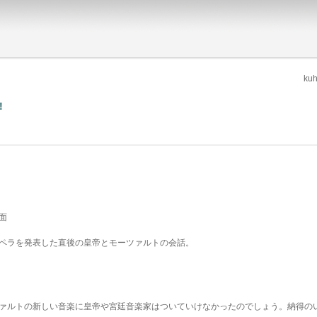
k
!
面
ペラを発表した直後の皇帝とモーツァルトの会話。
ァルトの新しい音楽に皇帝や宮廷音楽家はついていけなかったのでしょう。納得の