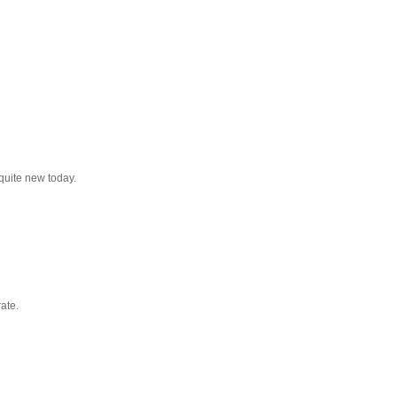
quite new today.
ate.