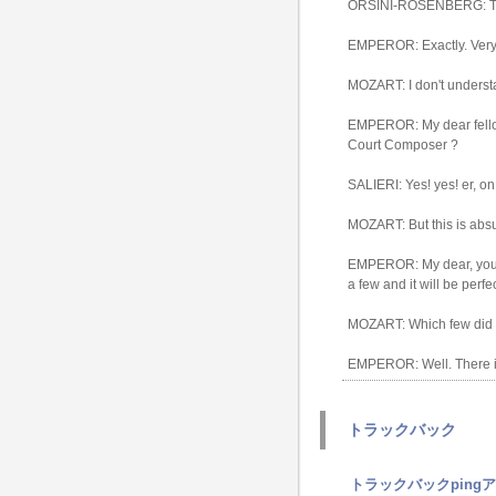
ORSINI-ROSENBERG: Too
EMPEROR: Exactly. Very 
MOZART: I don't understa
EMPEROR: My dear fellow, 
Court Composer ?
SALIERI: Yes! yes! er, on
MOZART: But this is absu
EMPEROR: My dear, young m
a few and it will be perfec
MOZART: Which few did y
EMPEROR: Well. There it
トラックバック
トラックバックping