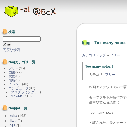
検索
blog - Too many notes 
高度な検索
カテゴリトップ
»
フリー
blogカテゴリ一覧
Too many notes !
フリー
(46)
図書
(27)
カテゴリ :
フリー
飲食
(8)
場所
(5)
イベント
(40)
映画アマデウスでの一場
コンピュータ
(37)
プログラミング
(11)
Max/MSP
(10)
モーツァルトが新作のオ
皇帝や宮廷音楽家に
blogger一覧
Too many notes !
kuha
(163)
likze
(1)
と評された。天才モーツ
015
(1)