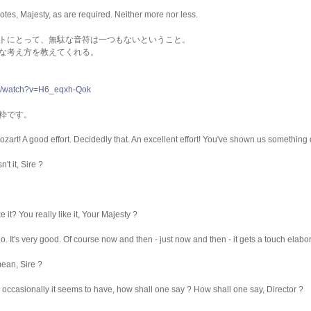
otes, Majesty, as are required. Neither more nor less.
トにとって、無駄な音符は一つもないということ。
な考え方を教えてくれる。
om/watch?v=H6_eqxh-Qok
粋です。
rt! A good effort. Decidedly that. An excellent effort! You've shown us something 
n't it, Sire ?
it? You really like it, Your Majesty ?
 It's very good. Of course now and then - just now and then - it gets a touch elabor
an, Sire ?
ccasionally it seems to have, how shall one say ? How shall one say, Director ?