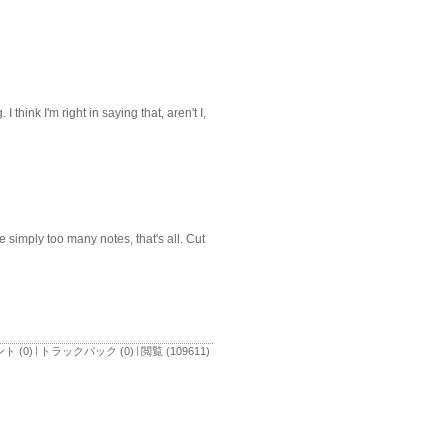
hink I'm right in saying that, aren't I,
 simply too many notes, that's all. Cut
ト (0)
トラックバック (0)
閲覧 (109611)