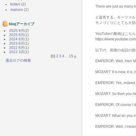
kotani
(2)
There are just as many n
mahoro
(2)
と返答する。モーツァル
モノづくりにとても大切
blogアーカイブ
2025 9月
(2)
YouTubeの動画はこちら
2025 8月
(1)
2024 8月
(1)
https://www.youtube.c
2023 8月
(1)
2022 8月
(1)
以下の、前後の会話の抜
2022 3月
(1)
(1)
2
3
4
...
15
»
過去ログの検索
EMPEROR: Well, Herr Moza
MOZART: It is new, it is, is
EMPEROR: Yes, indeed.
MOZART: So then you like 
EMPEROR: Of course I do.
MOZART: What do you me
EMPEROR: Well, I mean o