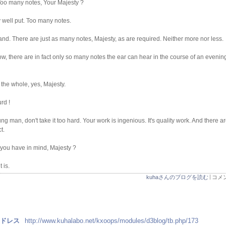
 many notes, Your Majesty ?
well put. Too many notes.
nd. There are just as many notes, Majesty, as are required. Neither more nor less.
there are in fact only so many notes the ear can hear in the course of an evening. I t
 the whole, yes, Majesty.
rd !
an, don't take it too hard. Your work is ingenious. It's quality work. And there are
t.
ou have in mind, Majesty ?
 is.
kuhaさんのブログを読む
コメン
アドレス
http://www.kuhalabo.net/kxoops/modules/d3blog/tb.php/173