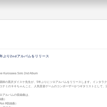
リ
年ぶり2ndアルバムをリリース
uke Kurosawa Solo 2nd Album
勤講師の黒沢ダイスケ先生が、5年ぶりにソロアルバムをリリースします。インタラ
コナミの９６ちゃんこと、人気音楽ゲームのコンポーザーかつギタリストとして、
ロアルバムの収録曲は、
録曲）
ytus II収録曲）