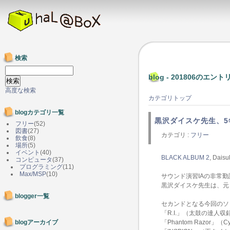
検索
blog - 201806のエント
高度な検索
カテゴリトップ
blogカテゴリ一覧
黒沢ダイスケ先生、5
フリー
(52)
図書
(27)
カテゴリ :
フリー
飲食
(8)
場所
(5)
イベント
(40)
BLACK ALBUM 2
, Dais
コンピュータ
(37)
プログラミング
(11)
Max/MSP
(10)
サウンド演習IAの非常
黒沢ダイスケ先生は、元
blogger一覧
セカンドとなる今回のソ
「R.I.」（太鼓の達人収
blogアーカイブ
「Phantom Razor」（C