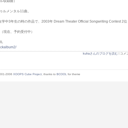
トル収録曲）
ゥルメンタル11曲。
年生の時の作品で、2003年 Dream Theater Official Songwriting Contest
。（現在、予約受付中）
L
lackalbum2/
kuhaさんのブログを読む
コメン
2001-2006
XOOPS Cube Project
, thanks to
BCOOL
for theme