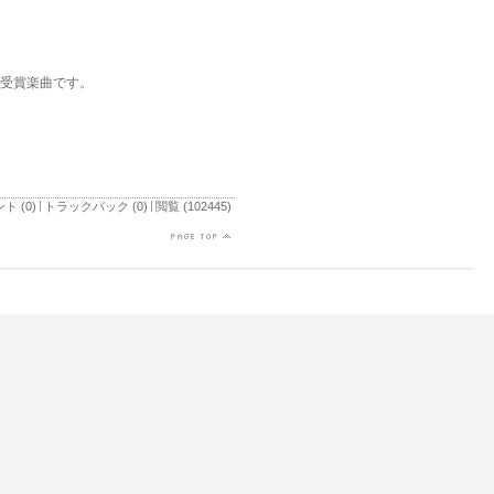
 2位 受賞楽曲です。
ト (0)
トラックバック (0)
閲覧 (102445)