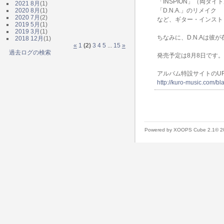
「INSPION」（両タイ
2021 8月
(1)
2020 8月
(1)
「D.N.A.」のリメイク
2020 7月
(2)
など、ギター・インスト
2019 5月
(1)
2019 3月
(1)
ちなみに、D.N.Aは彼が在学中3
2018 12月
(1)
«
1
(2)
3
4
5
...
15
»
過去ログの検索
発売予定は8月8日です
アルバム特設サイトのUR
http://kuro-music.com/b
Powered by XOOPS Cube 2.1© 