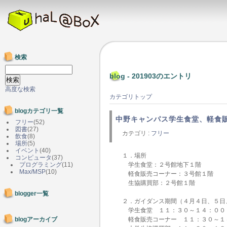
検索
blog - 201903のエントリ
高度な検索
カテゴリトップ
blogカテゴリ一覧
中野キャンパス学生食堂、軽食
フリー
(52)
図書
(27)
カテゴリ :
フリー
飲食
(8)
場所
(5)
イベント
(40)
１．場所
コンピュータ
(37)
プログラミング
(11)
学生食堂：２号館地下１階
Max/MSP
(10)
軽食販売コーナー：３号館１階
生協購買部：２号館１階
blogger一覧
２．ガイダンス期間（４月４日、５日
学生食堂 １１：３０～１４：００
blogアーカイブ
軽食販売コーナー １１：３０～１