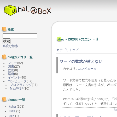
検索
blog - 202007のエントリ
高度な検索
カテゴリトップ
blogカテゴリ一覧
ワードの数式が使えない
フリー
(52)
図書
(27)
カテゴリ :
コンピュータ
飲食
(8)
場所
(5)
イベント
(40)
ワード文書で数式を使おうと思ったら
コンピュータ
(37)
プログラミング
(11)
原因は、ワード文書の形式が、Word97
Max/MSP
(10)
ことでした。
Word2013以降の形式(*.docx
blogger一覧
ずして、保存しなおすと、解決しまし
kuha
(163)
k
likze
(1)
015
(1)