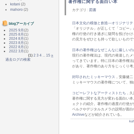
著作権に関する面白い本
kotani
(2)
mahoro
(2)
カテゴリ :
図書
日本文化の模倣と創造―オリジナリテ
blogアーカイブ
「オリジナル」が正しくて「コピー」
2025 9月
(2)
権の行使の行き過ぎに疑問を投げかけ
2025 8月
(1)
2024 8月
(1)
の見方をぜひとも持って欲しいもので
2023 8月
(1)
2022 8月
(1)
日本の著作権はなぜこんなに厳しいの
2022 3月
(1)
(1)
2
3
4
...
15
»
現行の著作権法は、現代の発達したメ
過去ログの検索
ってきています。特に日本の著作権法
があり、著作権のあり方をじっくり考
封印されたミッキーマウス
，安藤健二
ミッキーマウスの著作権について、独
コピーレフトなアーティストたち
，久
著作権に関する見方が変わる面白い本
ェクトの紹介。著作権の過度の行使が
ベルクやデジタルカメラの説明が面白
Archive
などが紹介されている。
k