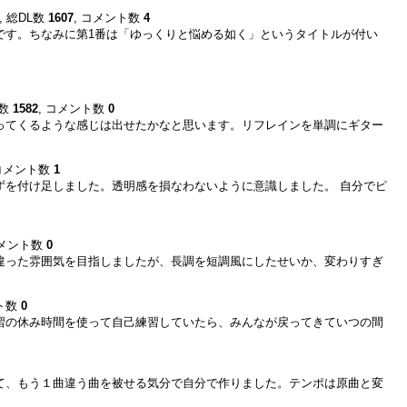
, 総DL数
1607
, コメント数
4
です。ちなみに第1番は「ゆっくりと悩める如く」というタイトルが付い
L数
1582
, コメント数
0
ってくるような感じは出せたかなと思います。リフレインを単調にギター
 コメント数
1
ずを付け足しました。透明感を損なわないように意識しました。 自分でピ
コメント数
0
違った雰囲気を目指しましたが、長調を短調風にしたせいか、変わりすぎ
ント数
0
習の休み時間を使って自己練習していたら、みんなが戻ってきていつの間
て、もう１曲違う曲を被せる気分で自分で作りました。テンポは原曲と変