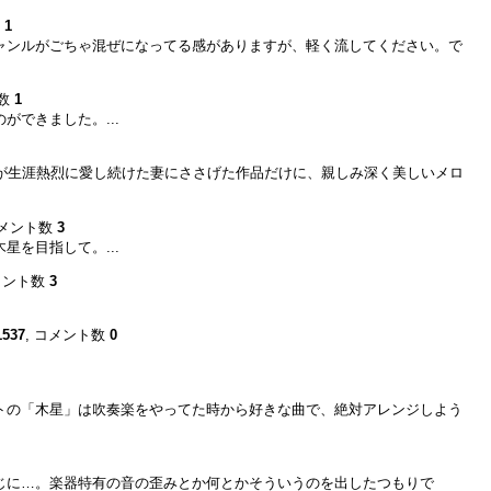
数
1
ャンルがごちゃ混ぜになってる感がありますが、軽く流してください。で
ト数
1
できました。...
が生涯熱烈に愛し続けた妻にささげた作品だけに、親しみ深く美しいメロ
コメント数
3
を目指して。...
コメント数
3
1537
, コメント数
0
トの「木星」は吹奏楽をやってた時から好きな曲で、絶対アレンジしよう
じに…。楽器特有の音の歪みとか何とかそういうのを出したつもりで