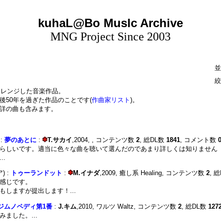
kuhaL@Bo Muslc Archive
MNG Project Since 2003
並
絞
アレンジした音楽作品。
後50年を過ぎた作品のことです(
作曲家リスト
)。
詳の曲も含みます。
 :
夢のあとに
:
T.サカイ
,2004, , コンテンツ数
2
, 総DL数
1841
, コメント数
らしいです。適当に色々な曲を聴いて選んだのであまり詳しくは知りません
.
ア) :
トゥーランドット
:
M.イナダ
,2009, 癒し系 Healing, コンテンツ数
2
, 
感じです。
しますが提出します！...
ジムノペディ第1番
:
J.キム
,2010, ワルツ Waltz, コンテンツ数
2
, 総DL数
127
ました。...