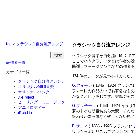
top
>
クラシック自分流アレンジ
クラシック自分流アレンジ
クラシック音楽を自分流にMIDIで
ここでいうクラシックとは作者の没
著作者一覧
民謡，フォークソングなどの作者不
カテゴリ一覧
134
件のデータが見つかりました。
クラシック自分流アレンジ
G.フォーレ
( 1845 - 1924 フランス)
オリジナルMIDI音楽
フォーレの作品の中でも有名なもの
オリジナルソング
かな？という感じです。実際ジャズ..
X-Project
ヒーリング・ミュージック
G.プッチーニ
( 1858 - 1924 イタリ
アニメロディー
夢の中から朝寝坊あら大変…そんな
iKotoBa
終わりが素っ気なく物足りない感じも
E.サティ
( 1866 - 1925 フランス) :
ワルツっぽいリズムでアレンジしてみ