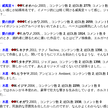
 :
威風堂々
:
Y.オオハシ
,2003, , コンテンツ数
2
, 総DL数
2779
, コメント
しい感じが結構有名です。イメージ的には軽く聞ける威風堂々って感じ。ジ
...
 :
愛の挨拶
:
T.イシカワ
,2005, , コンテンツ数
2
, 総DL数
2059
, コメン
ハイポジションのアルペジオをいれてみました。ベースは結構気に入ったものが
 :
愛の挨拶
:
Y.カワノ
,2005, , コンテンツ数
2
, 総DL数
1914
, コメント数
0
歳のとき、婚約者に贈るために書いた作品で、もとはピアノ独奏曲。エルガー
.
 :
木星
:
S.キクチ
,2011, テクノ Techno, コンテンツ数
2
, 総DL数
1358
, 
ジして作曲しました。聞いてるうちにリズムを刻みたくなるような、そんな木星
 :
木星
:
T.タキグチ
,2011, ジャズ jazz, コンテンツ数
2
, 総DL数
1398
, 
ですが、難しかったです。あんまりジャズっぽくないけど頑張りました。...
 :
木星
:
S.ヒラヤマ
,2010, アンビエント Ambient, コンテンツ数
2
, 総DL数
しました。...
 :
木星
:
M.イジマ
,2004, , コンテンツ数
2
, 総DL数
2299
, コメント数
0
」ではホルンが６本使われ、豪華で壮大な響きを生み出しています。ホルス
...
 :
木星
:
Y.オガワ
,2003, , コンテンツ数
2
, 総DL数
1938
, コメント数
0
曲です。民族的な雰囲気を出したかったのですが、なんかよくわからない感