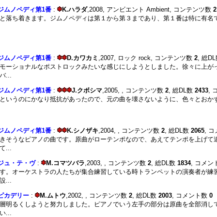
ジムノペディ第1番
:
K.ハラダ
,2008, アンビエント Ambient, コンテンツ数
2
と落ち着きます。ジムノペディは第１から第３まであり、第１番は特に有名
ジムノペディ第1番
:
D.カワカミ
,2007, ロック rock, コンテンツ数
2
, 総D
モーショナルなポストロックみたいな感じにしようとしました。徐々に上が
...
ジムノペディ第1番
:
J.クボシマ
,2005, , コンテンツ数
2
, 総DL数
2433
,
というのにかなり抵抗があったので、元の曲を壊さないように、色々とおか
ジムノペディ第1番
:
K.シノザキ
,2004, , コンテンツ数
2
, 総DL数
2065
, 
きそうなピアノの曲です。原曲がローテンポなので、あえてテンポを上げて
...
ジュ・テ・ヴ
:
M.コマツバラ
,2003, , コンテンツ数
2
, 総DL数
1834
, コメ
す。オーケストラの人たちが集合練習している時トランペットの演奏者が練
...
ピカデリー
:
M.ムトウ
,2002, , コンテンツ数
2
, 総DL数
2003
, コメント数
0
層明るくしようと努力しました。ピアノでいう左手の部分は原曲を全部消し
...