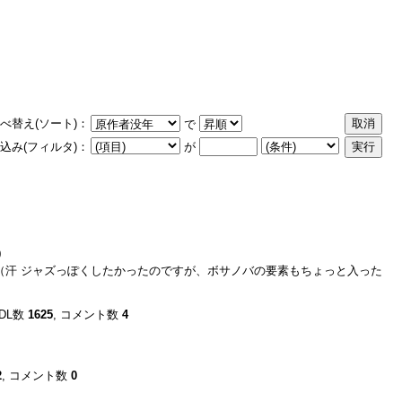
べ替え(ソート)：
で
込み(フィルタ)：
が
0
（汗 ジャズっぽくしたかったのですが、ボサノバの要素もちょっと入った
総DL数
1625
, コメント数
4
2
, コメント数
0