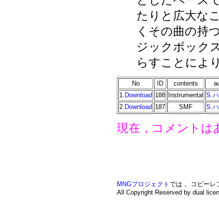
たりと広大な
くその曲の持
ジックボック
らすことによ
No
ID
contents
a
1.
Download
188
Instrumental
S.
2.
Download
187
SMF
S.
現在，コメントは
MNGプロジェクト
では， コピー
All Copyright Reserved by dual lice