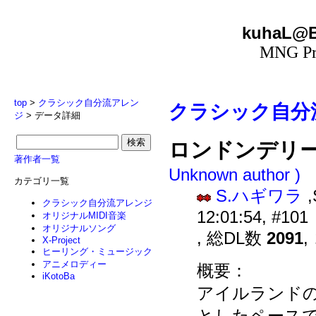
kuhaL@B
MNG Pro
top
>
クラシック自分流アレン
クラシック自分
ジ
> データ詳細
ロンドンデリ
著作者一覧
Unknown author )
カテゴリ一覧
S.ハギワラ
,
クラシック自分流アレンジ
12:01:54, #101
オリジナルMIDI音楽
オリジナルソング
, 総DL数
2091
X-Project
ヒーリング・ミュージック
アニメロディー
概要：
iKotoBa
アイルランド
としたペース